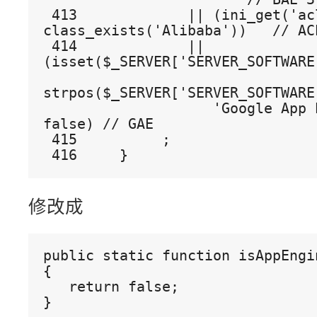
 413             || (ini_get('acl.app_id') && 
class_exists('Alibaba'))   // AC
 414             || 
(isset($_SERVER['SERVER_SOFTWARE
strpos($_SERVER['SERVER_SOFTWARE
                    'Google App Engine') !== 
false) // GAE
 415          ;
 416     }
修改成
public static function isAppEngin
{

   return false;

}
