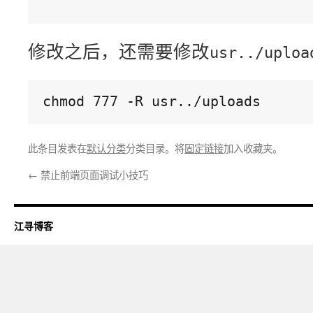
修改之后，还需要修改
usr../uploa
chmod 777 -R usr../uploads
此条目发表在
默认分类
分类目录。将
固定链接
加入收藏夹。
←
禁止前端页面调试小技巧
江寻博客