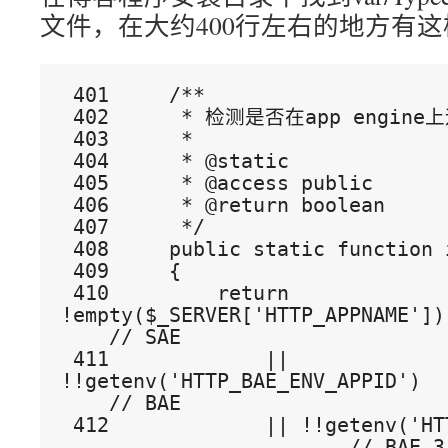
文件，在大约400行左右的地方有
 401     /**
 402      * 检测是否在app engi
 403      * 
 404      * @static
 405      * @access public
 406      * @return boolean
 407      */
 408     public static function
 409     {
 410         return 
!empty($_SERVER['HTTP_APPNAME'])
    // SAE
 411             || 
!!getenv('HTTP_BAE_ENV_APPID')  
    // BAE
 412             || !!getenv('HTTP_BAE_LOGID')   
                        // BAE 3