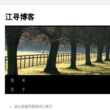
江寻博客
跳
首
关
至
页
于
正
←
禁止前端页面调试小技巧
文