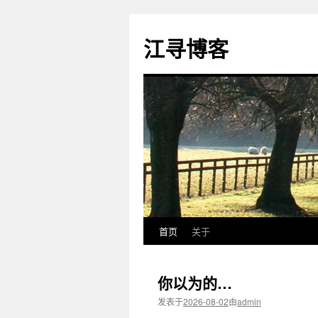
江寻博客
首页
关于
跳
至
你以为的…
正
发表于
2026-08-02
由
admin
文