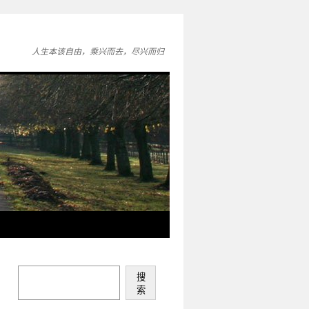
人生本该自由，乘兴而去，尽兴而归
搜
索