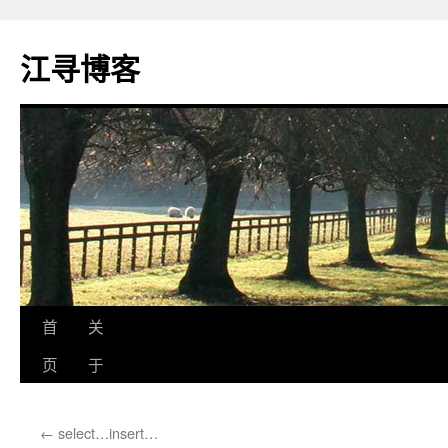
江寻博客
跳
首
关
至
页
于
正
←
select…insert…
文