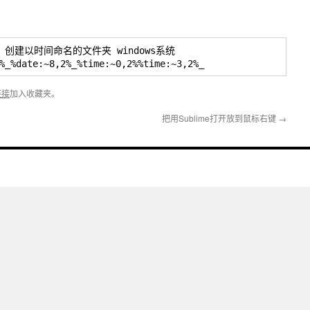
e.bat 创建以时间命名的文件夹 windows系统
%_%date:~8,2%_%time:~0,2%%time:~3,2%_
链接
加入收藏夹。
把用Sublime打开放到鼠标右键
→