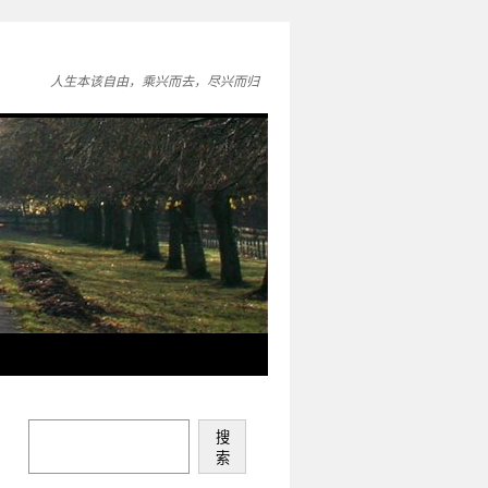
人生本该自由，乘兴而去，尽兴而归
搜
索