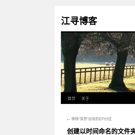
江寻博客
首页
关于
跳
至
←
移除“突然”出现的EFI分区
正
创建以时间命名的文件
文