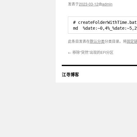
发表于
2023-03-12
由
admin
# createFolderWithTim
md  %date:~0,4%_%date:~5,2
此条目发表在
默认分类
分类目录。将
固定
←
移除“突然”出现的EFI分区
江寻博客