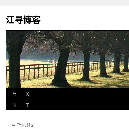
江寻博客
跳
首
关
至
页
于
正
←
新的开始
文