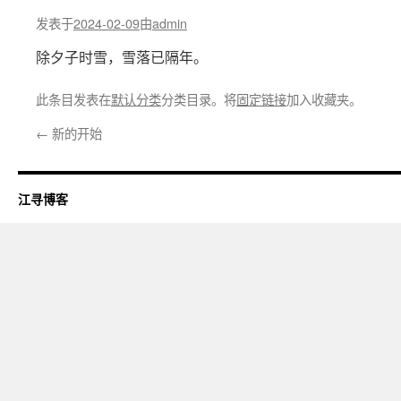
发表于
2024-02-09
由
admin
除夕子时雪，雪落已隔年。
此条目发表在
默认分类
分类目录。将
固定链接
加入收藏夹。
←
新的开始
江寻博客