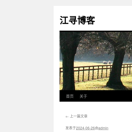
江寻博客
首页
关于
跳
至
←
上一篇文章
正
发表于
2024-06-26
由
admin
文