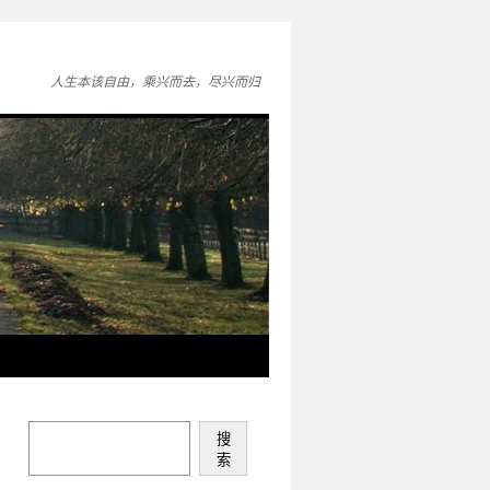
人生本该自由，乘兴而去，尽兴而归
搜
索