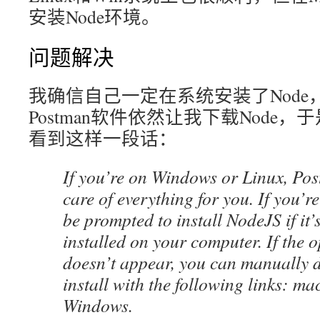
安装Node环境。
问题解决
我确信自己一定在系统安装了Node
Postman软件依然让我下载Node，于
看到这样一段话：
If you’re on Windows or Linux, Pos
care of everything for you. If you’
be prompted to install NodeJS if it’
installed on your computer. If the 
doesn’t appear, you can manually
install with the following links: ma
Windows.