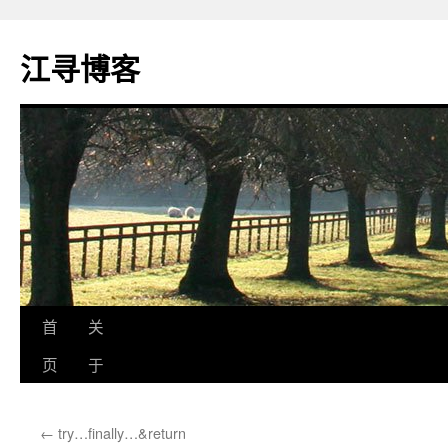
江寻博客
跳
首
关
至
页
于
正
←
try…finally…&return
文