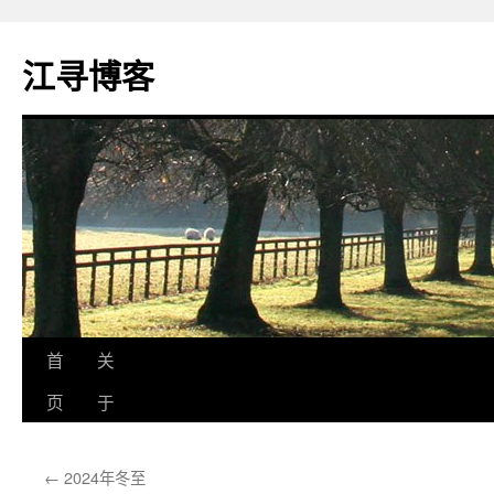
江寻博客
跳
首
关
至
页
于
正
←
2024年冬至
文