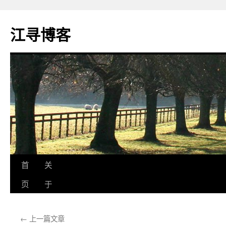
江寻博客
跳
首
关
至
页
于
正
←
上一篇文章
文