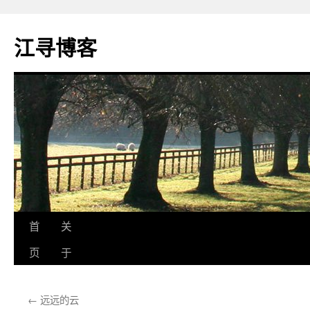
江寻博客
跳
首
关
至
页
于
正
←
远远的云
文