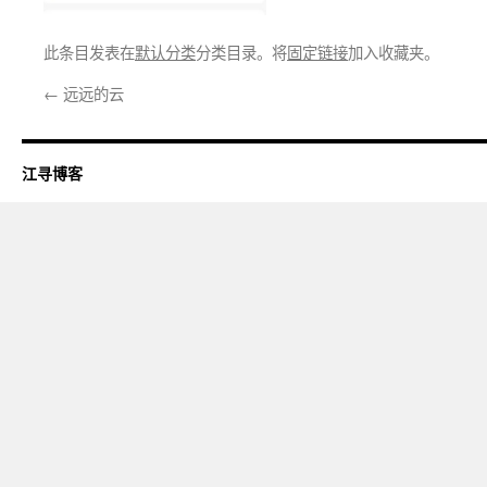
此条目发表在
默认分类
分类目录。将
固定链接
加入收藏夹。
←
远远的云
江寻博客