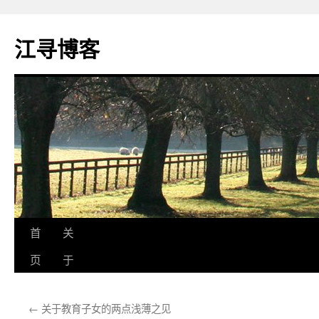
江寻博客
跳
首
关
至
页
于
正
←
关于教育子女的两点浅薄之见
文