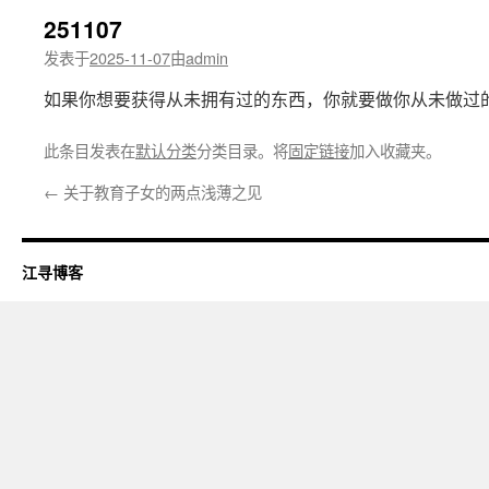
251107
发表于
2025-11-07
由
admin
如果你想要获得从未拥有过的东西，你就要做你从未做过
此条目发表在
默认分类
分类目录。将
固定链接
加入收藏夹。
←
关于教育子女的两点浅薄之见
江寻博客