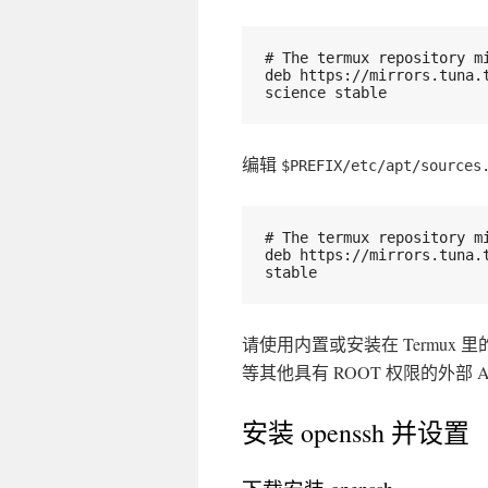
# The termux repository m
deb https://mirrors.tuna.t
science stable
编辑
$PREFIX/etc/apt/sources
# The termux repository m
deb https://mirrors.tuna.
stable
请使用内置或安装在 Termux 里的文
等其他具有 ROOT 权限的外部 AP
安装 openssh 并设置