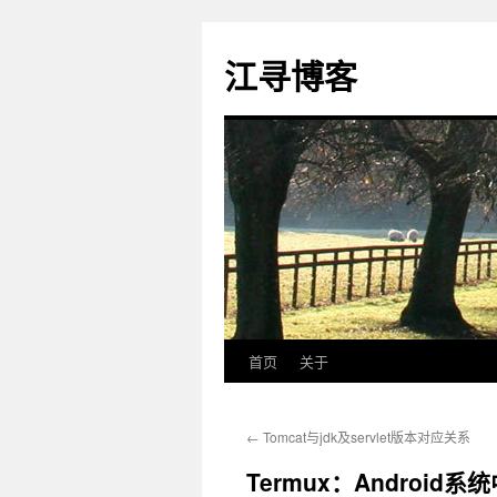
江寻博客
首页
关于
跳
至
←
Tomcat与jdk及servlet版本对应关系
正
Termux：Android系
文