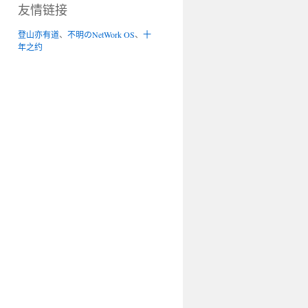
友情链接
登山亦有道
、
不明のNetWork OS
、
十
年之约