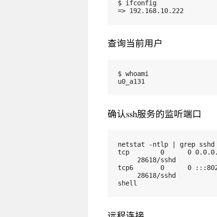
$ ifconfig
=> 192.168.10.222
查询当前用户
$ whoami
u0_a131
确认ssh服务的监听端口
netstat -ntlp | grep sshd
tcp        0      0 0.0.0
     28618/sshd          
tcp6       0      0 :::80
     28618/sshd
shell
远程连接