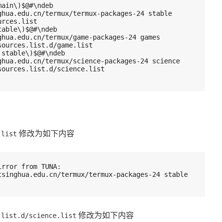
ain\)$@#\ndeb 
ghua.edu.cn/termux/termux-packages-24 stable 
urces.list
able\)$@#\ndeb 
hua.edu.cn/termux/game-packages-24 games 
sources.list.d/game.list
stable\)$@#\ndeb 
ghua.edu.cn/termux/science-packages-24 science 
sources.list.d/science.list
修改为如下内容
.list
irror from TUNA:
tsinghua.edu.cn/termux/termux-packages-24 stable 
修改为如下内容
.list.d/science.list