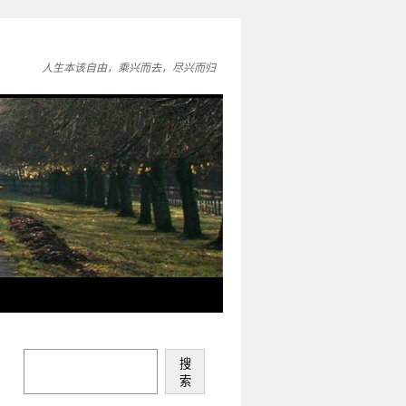
人生本该自由，乘兴而去，尽兴而归
搜
索