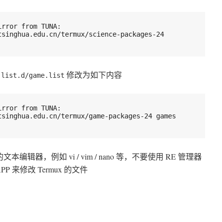
irror from TUNA:
singhua.edu.cn/termux/science-packages-24 
修改为如下内容
.list.d/game.list
irror from TUNA:
tsinghua.edu.cn/termux/game-packages-24 games 
本编辑器，例如 vi / vim / nano 等，不要使用 RE 管理器
P 来修改 Termux 的文件