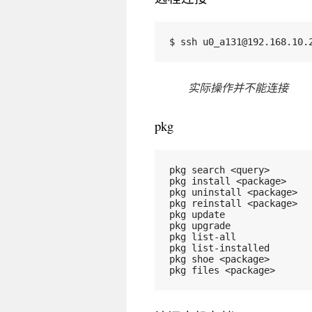
$ ssh u0_a131@192.168.10.
实际操作并不能连接
pkg
pkg search <query>      
pkg install <package>   
pkg uninstall <package> 
pkg reinstall <package>
pkg update              
pkg upgrade            
pkg list-all         
pkg list-installed    
pkg shoe <package>   
pkg files <package>  