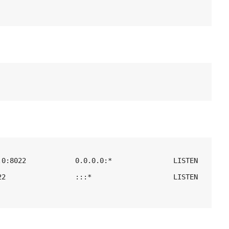
.0:8022            0.0.0.0:*               LISTEN 
22                 :::*                    LISTEN 