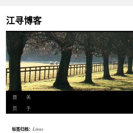
江寻博客
跳
首
关
至
页
于
正
Linux
标签归档：
文