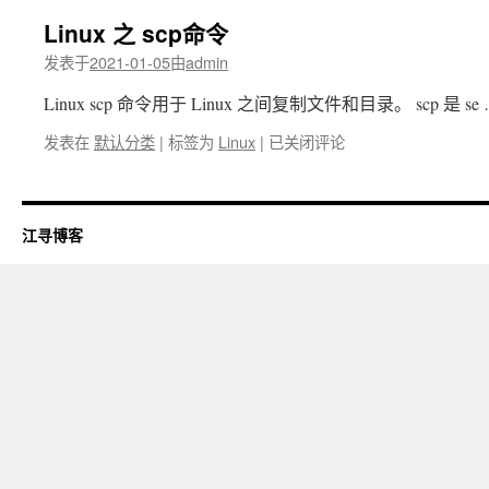
Linux 之 scp命令
发表于
2021-01-05
由
admin
Linux scp 命令用于 Linux 之间复制文件和目录。 scp 是 se
Linux
发表在
默认分类
|
标签为
Linux
|
已关闭评论
之
scp
命
令
江寻博客