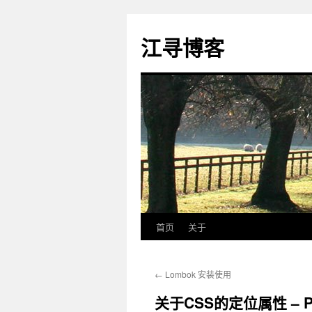
江寻博客
首页
关于
跳
至
←
Lombok 安装使用
正
关于CSS的定位属性 – Po
文