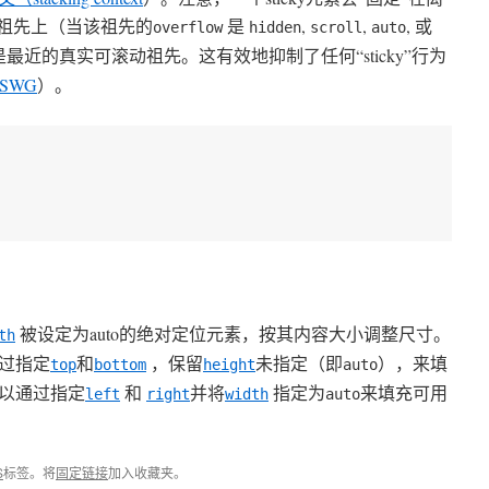
的祖先上（当该祖先的
是
,
,
, 或
overflow
hidden
scroll
auto
近的真实可滚动祖先。这有效地抑制了任何“sticky”行为
CSSWG
）。
被设定为auto的绝对定位元素，按其内容大小调整尺寸。
th
过指定
和
，保留
未指定（即
），来填
top
bottom
height
auto
以通过指定
和
并将
指定为
来填充可用
left
right
width
auto
S
标签。将
固定链接
加入收藏夹。