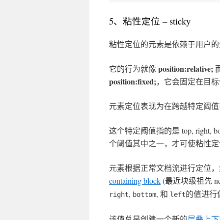
5、粘性定位 – sticky
粘性定位的元素是依赖于用户
position:relative;
它的行为就像
position:fixed;
，它会固定在目标
元素定位表现为在跨越特定阈值
这个特定阈值指的是 top, right, bott
个阈值其中之一，才可使粘性定
元素根据正常文档流进行定位，
containing block
(最近块级祖先 neares
,
, 和
的值进行
right
bottom
left
该值总是创建一个新的
层叠上下文（s