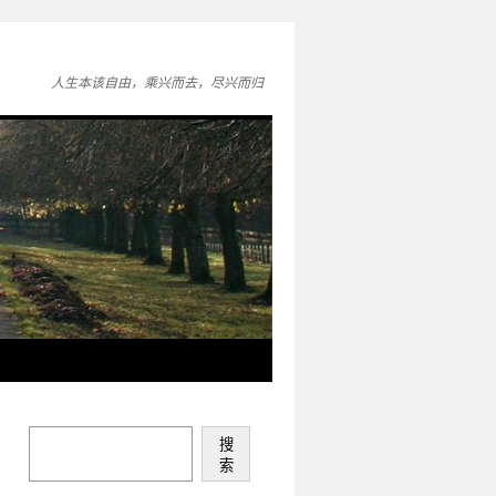
人生本该自由，乘兴而去，尽兴而归
搜
索