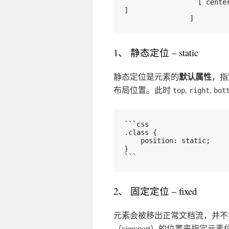
                  [ center | [ top | bottom ] [ <percentage> | <length> ]? 
]
                ]
1、 静态定位 – static
默认属性
静态定位是元素的
，指
布局位置。此时
,
,
top
right
bot
```css
.class {
    position: static;
}
```
2、 固定定位 – fixed
元素会被移出正常文档流，并不
（viewport）的位置来指