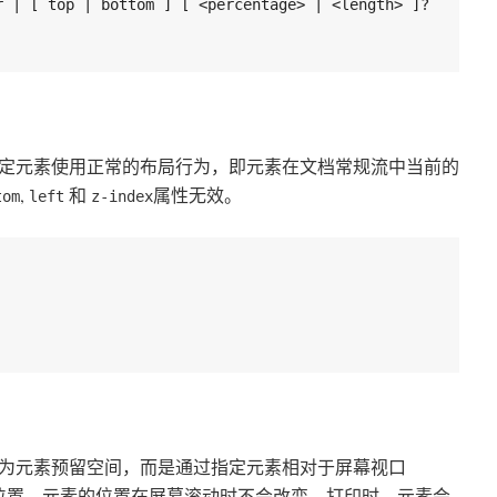
定元素使用正常的布局行为，即元素在文档常规流中当前的
,
和
属性无效。
tom
left
z-index
为元素预留空间，而是通过指定元素相对于屏幕视口
定元素位置。元素的位置在屏幕滚动时不会改变。打印时，元素会