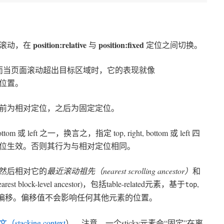
position:relative
position:fixed
的滚动，在
与
定位之间切换。
而当页面滚动超出目标区域时，它的表现就像
位置。
前为相对定位，之后为固定定位。
om 或 left 之一，换言之，指定 top, right, bottom 或 left 四
位生效。否则其行为与相对定位相同。
然后相对它的
最近滚动祖先（nearest scrolling ancestor）
和
t block-level ancestor)，包括table-related元素，基于
,
top
偏移。偏移值不会影响任何其他元素的位置。
tacking context
）。注意，一个sticky元素会“固定”在离