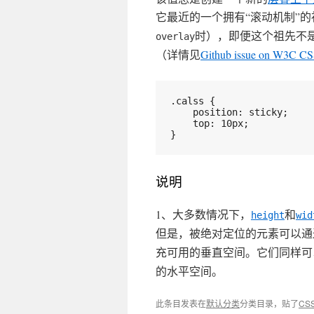
它最近的一个拥有“滚动机制”
时），即便这个祖先不是最
overlay
（详情见
Github issue on W3C 
.calss {
    position: sticky;
    top: 10px;
}
说明
1、大多数情况下，
和
height
wid
但是，被绝对定位的元素可以通
充可用的垂直空间。它们同样可
的水平空间。
此条目发表在
默认分类
分类目录，贴了
CS