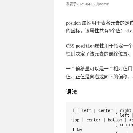
发表于
2021-04-09
由
admin
position 属性用于表名元
的坐标，该属性共有5个值：
sta
CSS
属性用于指定一个
position
性则决定了该元素的最终位置。
一个偏移量可以是一个相对值
值。正值是向右或向下的偏移，
语法
[ [ left | center | right
                  [ left | center | right | <percentage> | <length> ] [ 
top | center | bottom | <
                  [ center | [ left | right ] [ <percentage> | <length> ]? 
] &&