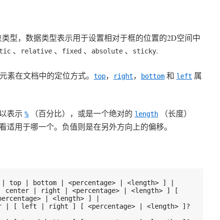
素的定位类型，数据类型表示用于设置相对于框的位置的2D空间中
、
、
、
、
.
tic
relative
fixed
absolute
sticky
元素在文档中的定位方式。
，
，
和
属
top
right
bottom
left
用以表示
（百分比），或是一个绝对的
（长度）
%
length
看适用于哪一个。负值则是在另外方向上的偏移。
 | top | bottom | <percentage> | <length> ] |
percentage> | <length> ] |