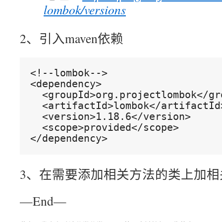
lombok/versions
2、引入maven依赖
<!--lombok-->
<dependency>
  <groupId>org.projectlombok</gr
  <artifactId>lombok</artifactId
  <version>1.18.6</version>
  <scope>provided</scope>
</dependency>
3、在需要添加相关方法的类上加相
—End—