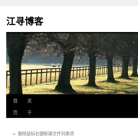
江寻博客
跳
首
关
至
页
于
正
←
删除鼠标右键新建文件列表项
文